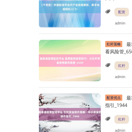
配资
admin
最
杠杆策略
看风险管_65
杠杆
admin
最
配资优点
指引_1944
杠杆
admin