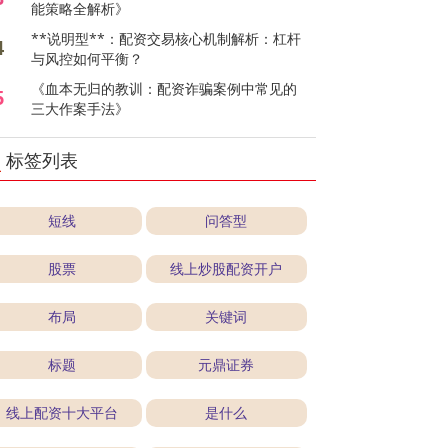
能策略全解析》
**说明型**：配资交易核心机制解析：杠杆
4
与风控如何平衡？
《血本无归的教训：配资诈骗案例中常见的
5
三大作案手法》
标签列表
短线
问答型
股票
线上炒股配资开户
布局
关键词
标题
元鼎证券
线上配资十大平台
是什么