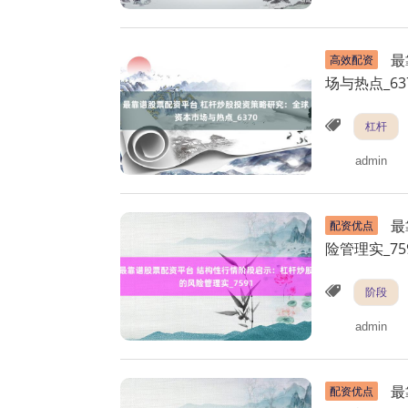
最
高效配资
场与热点_63
杠杆
admin
最
配资优点
险管理实_75
阶段
admin
最
配资优点