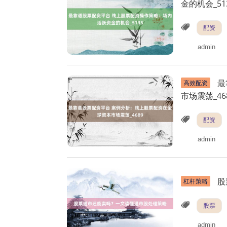
金的机会_51
配资
admin
最
高效配资
市场震荡_46
配资
admin
股
杠杆策略
股票
admin