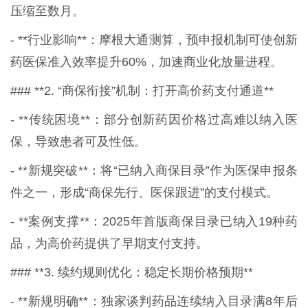
压缩至数月。
- **行业影响**：摩根大通测算，预申报机制可使创新
药医保准入效率提升60%，加速商业化放量进程。
### **2. “商保衔接”机制：打开高价药支付通道**
- **传统困境**：部分创新药因价格过高难以纳入医
保，导致患者可及性低。
- **新规突破**：将“已纳入商保目录”作为医保申报条
件之一，形成“商保先行、医保跟进”的支付模式。
- **案例支撑**：2025年首版商保目录已纳入19种药
品，为高价药提供了早期支付支持。
### **3. 续约规则优化：稳定长期价格预期**
- **新规明确**：独家谈判药品连续纳入目录满8年后