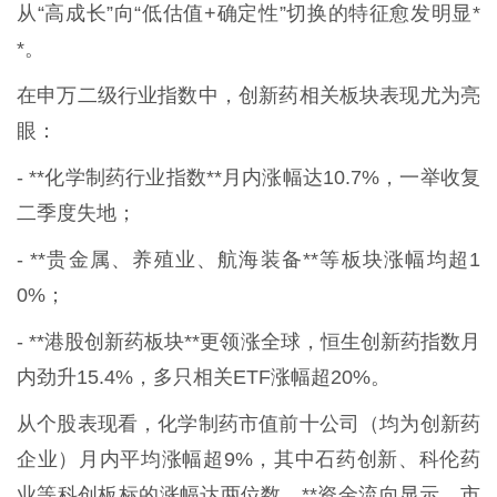
从“高成长”向“低估值+确定性”切换的特征愈发明显*
*。
在申万二级行业指数中，创新药相关板块表现尤为亮
眼：
- **化学制药行业指数**月内涨幅达10.7%，一举收复
二季度失地；
- **贵金属、养殖业、航海装备**等板块涨幅均超1
0%；
- **港股创新药板块**更领涨全球，恒生创新药指数月
内劲升15.4%，多只相关ETF涨幅超20%。
从个股表现看，化学制药市值前十公司（均为创新药
企业）月内平均涨幅超9%，其中石药创新、科伦药
业等科创板标的涨幅达两位数。**资金流向显示，市