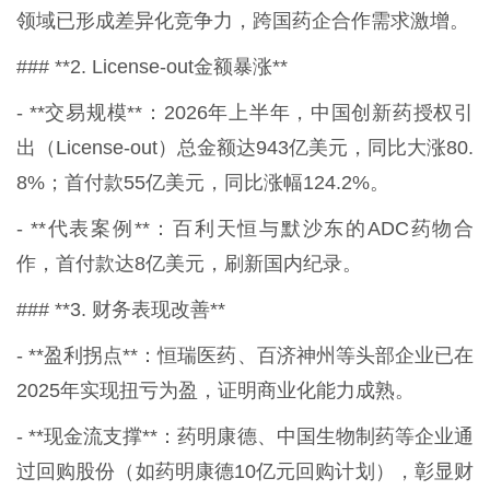
领域已形成差异化竞争力，跨国药企合作需求激增。
### **2. License-out金额暴涨**
- **交易规模**：2026年上半年，中国创新药授权引
出（License-out）总金额达943亿美元，同比大涨80.
8%；首付款55亿美元，同比涨幅124.2%。
- **代表案例**：百利天恒与默沙东的ADC药物合
作，首付款达8亿美元，刷新国内纪录。
### **3. 财务表现改善**
- **盈利拐点**：恒瑞医药、百济神州等头部企业已在
2025年实现扭亏为盈，证明商业化能力成熟。
- **现金流支撑**：药明康德、中国生物制药等企业通
过回购股份（如药明康德10亿元回购计划），彰显财