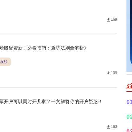
169
炒股配资新手必看指南：避坑法则全解析》
资在线
109
票开户可以同时开几家？一文解答你的开户疑惑！
0
0
163
0